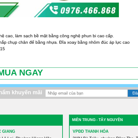
hệ cao, làm sạch bề mặt bằng công nghệ phun bi cao cấp.
nắp chụp chân đế bằng nhựa. Đĩa xoay bằng nhôm đúc áp lực cao
015
MUA NGAY
phẩm khuyến mãi
MIỀN TRUNG - TÂY NGUYÊN
C GIANG
VPĐD THANH HÓA