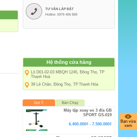
TƯ VẤN LẮP ĐẶT
Hotline: 0976 466 868
Hệ thống cửa hàng
Lô D01-02-03 MBQH 1245, Đông Thọ, TP
Thanh Hoá
39 Lê Chân, Đông Thọ, TP.Thanh Hóa
Gợi Ý
Bán Chạy
Máy tập xoay eo 3 đĩa GB
SPORT GS-019
Bạn vừa
6.400.000₫ - 7.500.000₫
xem