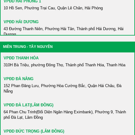
VPĐD HẢI PHÒNG 1
10 Hồ Sen, Phường Trại Cau, Quận Lê Chân, Hải Phòng
VPĐD HẢI DƯƠNG
43 Đường Thanh Niên, Phường Hải Tân, Thành phố Hải Dương, Hải
Dương
MIỀN TRUNG - TÂY NGUYÊN
VPĐD HÀ NAM
86 Châu Cầu, Phường Minh Khai, Thành phố Phủ Lý, Hà Nam
VPĐD THANH HÓA
310H Bà Triệu, phường Đông Thọ, Thành phố Thanh Hóa, Thanh Hóa
VPĐD BẮC KẠN
Số 2 Võ Nguyên Giáp, Tổ 1, Phường Sông Cầu, Thành phố Bắc Kạn,
VPĐD ĐÀ NẴNG
Bắc Kạn
152 Phan Đăng Lưu, Phường Hòa Cường Bắc, Quận Hải Châu, Đà
Nẵng
VPĐD HÒA BÌNH
420 An Dương Vương, Phường Thái Bình, Thành phố Hòa Bình, Hòa
VPĐD ĐÀ LẠT(LÂM ĐỒNG)
Bình
64 Phan Chu Trinh(Đối Diện Ngân Hàng Eximbank), Phường 9, Thành
phố Đà Lạt, Lâm Đồng
VPĐD HƯNG YÊN
Gần Trường ĐH Sư Phạm Kỹ Thuật Hưng Yên, Xã Dân Tiến, Huyện
VPĐD ĐỨC TRỌNG (LÂM ĐỒNG)
Khoái Châu, Hưng Yên