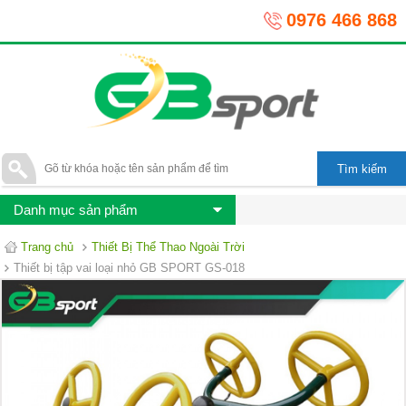
0976 466 868
Danh mục sản phẩm
Trang chủ
Thiết Bị Thể Thao Ngoài Trời
Thiết bị tập vai loại nhỏ GB SPORT GS-018