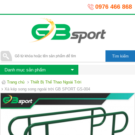
0976 466 868
Danh mục sản phẩm
Trang chủ
Thiết Bị Thể Thao Ngoài Trời
Xà kép song song ngoài trời GB SPORT GS-004