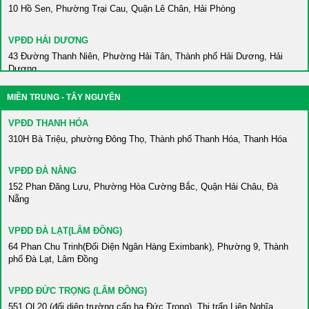
10 Hồ Sen, Phường Trại Cau, Quận Lê Chân, Hải Phòng
VPĐD HẢI DƯƠNG
43 Đường Thanh Niên, Phường Hải Tân, Thành phố Hải Dương, Hải
Dương
MIỀN TRUNG - TÂY NGUYÊN
VPĐD HÀ NAM
86 Châu Cầu, Phường Minh Khai, Thành phố Phủ Lý, Hà Nam
VPĐD THANH HÓA
310H Bà Triệu, phường Đông Thọ, Thành phố Thanh Hóa, Thanh Hóa
VPĐD BẮC KẠN
Số 2 Võ Nguyên Giáp, Tổ 1, Phường Sông Cầu, Thành phố Bắc Kạn,
VPĐD ĐÀ NẴNG
Bắc Kạn
152 Phan Đăng Lưu, Phường Hòa Cường Bắc, Quận Hải Châu, Đà
Nẵng
VPĐD HÒA BÌNH
420 An Dương Vương, Phường Thái Bình, Thành phố Hòa Bình, Hòa
VPĐD ĐÀ LẠT(LÂM ĐỒNG)
Bình
64 Phan Chu Trinh(Đối Diện Ngân Hàng Eximbank), Phường 9, Thành
phố Đà Lạt, Lâm Đồng
VPĐD HƯNG YÊN
Gần Trường ĐH Sư Phạm Kỹ Thuật Hưng Yên, Xã Dân Tiến, Huyện
VPĐD ĐỨC TRỌNG (LÂM ĐỒNG)
Khoái Châu, Hưng Yên
551 QL20 (đối diện trường cấp ba Đức Trọng), Thị trấn Liên Nghĩa,