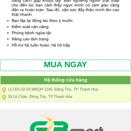
bằng cách gập khuỷu tay. Bạn nghiêng người thật thấp
cho đến lúc bạn cảm thấy ngực mình có cảm giác căng
dãn ra hoàn toàn. Sau đó, vận sức đẩy thân mình lên cao
thật nhanh.
Bạn lặp lại động tác theo ý muốn.
Kiểm soát cân nặng
Phòng bệnh ngừa tật
Nâng cao tâm trạng
Hỗ trợ hệ tuần hoàn, hệ hô hấp
MUA NGAY
Hệ thống cửa hàng
Lô D01-02-03 MBQH 1245, Đông Thọ, TP Thanh Hoá
39 Lê Chân, Đông Thọ, TP.Thanh Hóa